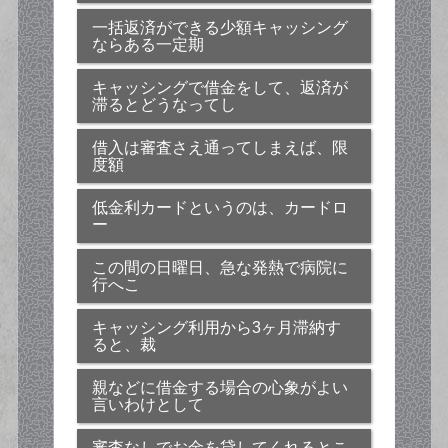
一括返済ができる少額キャッシング
ならある一定期
キャッシングで借金をして、返済が
滞るとどうなってし
借入は審査さえ通ってしまえば、限
度額
低金利カードというのは、カードロ
ー
この間の日曜日、急な発熱で病院に
行へこ
キャッシング利用から3ヶ月滞納す
ると、裁
親などに借金する場合の心象がよい
言いわけとして
審査なしでお金を貸してくれるとこ